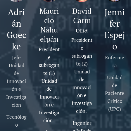
Adri
Mauri
David
Jenni
cio
Carm
án
fer
Nahu
ona
Goec
Espej
elpán
President
ke
o
e
President
subrogan
e
Jefe
Enferme
te (2)
subrogan
Unidad
ra
Unidad
te (1)
de
Unidad
de
Unidad
Innovaci
de
Innovaci
de
ón e
Paciente
ón e
Innovaci
Investiga
Crítico
Investiga
ón e
ción
(UPC)
ción.
Investiga
Tecnólog
ción.
Ingenier
o
o Jefe de