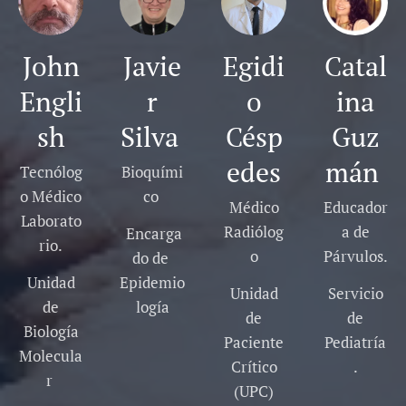
John
Javie
Egidi
Catal
Engli
r
o
ina
sh
Silva
Césp
Guz
edes
mán
Tecnólog
Bioquími
o Médico
co
Médico
Educador
Laborato
Radiólog
a de
Encarga
rio.
o
Párvulos.
do de
Unidad
Epidemio
Unidad
Servicio
de
logía
de
de
Biología
Paciente
Pediatría
Molecula
Crítico
.
r
(UPC)