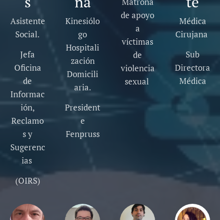
s
na
te
Matrona
de apoyo
Asistente
Kinesiólo
Médica
a
Social.
go
Cirujana
víctimas
Hospitali
Jefa
Sub
de
zación
Oficina
Directora
violencia
Domicili
de
Médica
sexual
aria.
Informac
ión,
President
Reclamo
e
s y
Fenpruss
Sugerenc
ias
(OIRS)