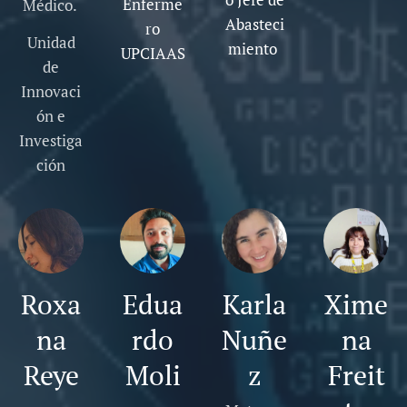
Enferme
Médico.
Abasteci
ro
Unidad
miento
UPCIAAS
de
Innovaci
ón e
Investiga
ción
Roxa
Edua
Karla
Xime
na
rdo
Nuñe
na
Reye
Moli
z
Freit